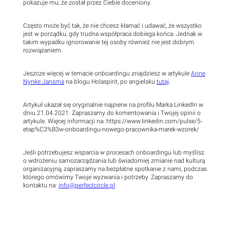
pokazuje mu, że został przez Ciebie doceniony.
Często może być tak, że nie chcesz kłamać i udawać, że wszystko
jest w porządku, gdy trudna współpraca dobiega końca. Jednak w
takim wypadku ignorowanie tej osoby również nie jest dobrym
rozwiązaniem.
Jeszcze więcej w temacie onboardingu znajdziesz w artykule
Anne
Nynke Jansma
na blogu Holaspirit, po angielsku
tutaj
.
Artykuł ukazał się oryginalnie najpierw na profilu Marka LinkedIn w
dniu 21.04.2021. Zapraszamy do komentowania i Twojej opinii o
artykule. Więcej informacji na: https://www.linkedin.com/pulse/5-
etap%C3%B3w-onboardingu-nowego-pracownika-marek-wzorek/
Jeśli potrzebujesz wsparcia w procesach onboardingu lub myślisz
o wdrożeniu samozarządzania lub świadomiej zmianie nad kulturą
organizacyjną, zapraszamy na bezpłatne spotkanie z nami, podczas
którego omówimy Twoje wyzwania i potrzeby. Zapraszamy do
kontaktu na:
info@perfectcircle.pl