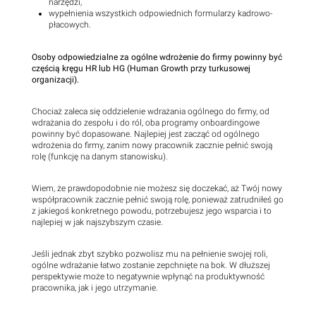
narzędzi,
wypełnienia wszystkich odpowiednich formularzy kadrowo-
płacowych.
Osoby odpowiedzialne za ogólne wdrożenie do firmy powinny być
częścią kręgu HR lub HG (Human Growth przy turkusowej
organizacji).
Chociaż zaleca się oddzielenie wdrażania ogólnego do firmy, od
wdrażania do zespołu i do ról, oba programy onboardingowe
powinny być dopasowane. Najlepiej jest zacząć od ogólnego
wdrożenia do firmy, zanim nowy pracownik zacznie pełnić swoją
rolę (funkcję na danym stanowisku).
Wiem, że prawdopodobnie nie możesz się doczekać, aż Twój nowy
współpracownik zacznie pełnić swoją rolę, ponieważ zatrudniłeś go
z jakiegoś konkretnego powodu, potrzebujesz jego wsparcia i to
najlepiej w jak najszybszym czasie.
Jeśli jednak zbyt szybko pozwolisz mu na pełnienie swojej roli,
ogólne wdrażanie łatwo zostanie zepchnięte na bok. W dłuższej
perspektywie może to negatywnie wpłynąć na produktywność
pracownika, jak i jego utrzymanie.