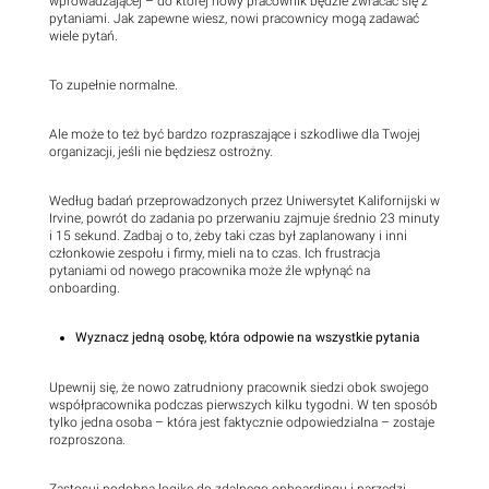
wprowadzającej – do której nowy pracownik będzie zwracać się z
pytaniami. Jak zapewne wiesz, nowi pracownicy mogą zadawać
wiele pytań.
To zupełnie normalne.
Ale może to też być bardzo rozpraszające i szkodliwe dla Twojej
organizacji, jeśli nie będziesz ostrożny.
Według badań przeprowadzonych przez Uniwersytet Kalifornijski w
Irvine, powrót do zadania po przerwaniu zajmuje średnio 23 minuty
i 15 sekund. Zadbaj o to, żeby taki czas był zaplanowany i inni
członkowie zespołu i firmy, mieli na to czas. Ich frustracja
pytaniami od nowego pracownika może źle wpłynąć na
onboarding.
Wyznacz jedną osobę, która odpowie na wszystkie pytania
Upewnij się, że nowo zatrudniony pracownik siedzi obok swojego
współpracownika podczas pierwszych kilku tygodni. W ten sposób
tylko jedna osoba – która jest faktycznie odpowiedzialna – zostaje
rozproszona.
Zastosuj podobną logikę do zdalnego onboardingu i narzędzi