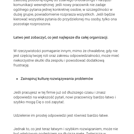
komunikacji wewnętrznej: jeśli nowy pracownik nie zadaje
ogólnego pytania jednej konkretnej osobie, w szczególności w
dużej grupie, powiadomienie rozprasza wszystkich. Jeśli będzie
kierować wszystkie pytania do przydzielonej mu osoby, tylko ona
pozostaje rozproszona.
Łatwo jest zobaczyć, co jest najlepsze dla całej organizacji.
W rzeczywistości pomaganie innym, mimo że chwalebne, gdy nie
jest częścią twojej roli oraz zakresu odpowiedzialności, może mieć
niekorzystne skutki dla zespołu i powodować dodatkową
frustrację.
Zainspiruj kulturę rozwiązywania problemów
Jeśli pracujesz w tej firmie już od dłuższego czasu i znasz
odpowiedzi na większość pytań, nowi pracownicy bardzo łatwo i
szybko mogą Cię o coś zapytać.
Udzielenie im prostej odpowiedzi jest również bardzo łatwe.
Jednak to, co jest teraz łatwym i szybkim rozwiązaniem, może nie
być właściwym podejściem na dłuższą metę. Zwłaszcza w