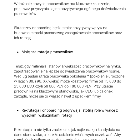
Wdrażanie nowych pracowników ma kluczowe znaczenie,
ponieważ przyczynia się do pozytywnego ogólnego doświadczenia
pracowników.
Skuteczny onboarding będzie miał pozytywny wpływ na
budowanie marki pracodawcy, zaangażowanie pracowników oraz
ich rotację.
Mniejsza rotacja pracowników
Teraz, gdy milenialsi stanowią większość pracowników na rynku,
zapotrzebowanie na lepsze doświadczenia pracowników rośnie.
Według badań utrata pracownika pokolenia Y (pokolenie urodzone
w latach 80. i 90. XX wieku) może kosztować firmę od 15 000 do
25 000 USD, czyli 50 000 PLN do 100 000 PLN. Przy utracie
pracownika na kluczowym stanowisku, jak CEO lub członek
zarządu, może się to wiązać nawet z upadkiem firmy.
Rekrutacja i onboarding odgrywają istotną rolę w walce z
wysokimi wskaźnikami rotacji
Rekrutacja to nie tylko znalezienie jak najlepszego kandydata na
dane stanowisko, ale także ustalenie właściwych oczekiwań. Aby
uzyskać jak najlepsze wrażenia wdrożeniowe, zacznij od