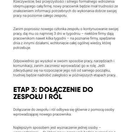
Rzeczywiście, bez przejrzystości i silnego formalnego wdrożenia
obejmującego całą firmę, nowy pracownik będzie miał trudności ze
znalezieniem informacji potrzebnych do wykonania dobrze swojej
pracy na poziomie całego zespołu.
Zanim poprosisz nowego członka zespołu o kontynuowanie swojej
pracy, daj mu co najmniej 3 dni w tygodniu – niektóre firmy dają
pracownikom nawet kilka tygodni – na poznanie firmy, spędzenie
dnia z innymi działami, wchłonięcie całej ogólnej wiedzy, której
potrzebuje.
Odpowiednio go wyszkol w swoim sposobie pracy, narzędziach i
komunikacji, zanim zaczniesz wprowadzać go w rolę. Jeśli
zdecydujesz się na rozpoczęcie jego roli od samego początku,
trudniej będzie nadrobić zaległości w późniejszych etapach pracy.
ETAP 3: DOŁĄCZENIE DO
ZESPOŁU I RÓL
Dołączanie do zespołu i ról odbywa się głównie z pomocą osoby
wprowadzającej nowego pracownika.
Najlepszym sposobem jest wyznaczenie jednej osoby –