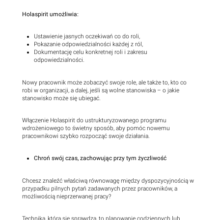
Holaspirit umożliwia:
‍Ustawienie jasnych oczekiwań co do roli,
Pokazanie odpowiedzialności każdej z ról,
Dokumentację celu konkretnej roli i zakresu
odpowiedzialności.
Nowy pracownik może zobaczyć swoje role, ale także to, kto co
robi w organizacji, a dalej, jeśli są wolne stanowiska – o jakie
stanowisko może się ubiegać.
Włączenie Holaspirit do ustrukturyzowanego programu
wdrożeniowego to świetny sposób, aby pomóc nowemu
pracownikowi szybko rozpocząć swoje działania.
Chroń swój czas, zachowując przy tym życzliwość
Chcesz znaleźć właściwą równowagę między dyspozycyjnością w
przypadku pilnych pytań zadawanych przez pracowników, a
możliwością nieprzerwanej pracy?
Technika, która się sprawdza, to planowanie codziennych lub