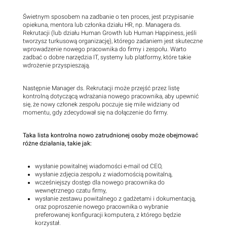
Świetnym sposobem na zadbanie o ten proces, jest przypisanie
opiekuna, mentora lub członka działu HR, np. Managera ds.
Rekrutacji (lub działu Human Growth lub Human Happiness, jeśli
tworzysz turkusową organizację), którego zadaniem jest skuteczne
wprowadzenie nowego pracownika do firmy i zespołu. Warto
zadbać o dobre narzędzia IT, systemy lub platformy, które takie
wdrożenie przyspieszają.
Następnie Manager ds. Rekrutacji może przejść przez listę
kontrolną dotyczącą wdrażania nowego pracownika, aby upewnić
się, że nowy członek zespołu poczuje się mile widziany od
momentu, gdy zdecydował się na dołączenie do firmy.
Taka lista kontrolna nowo zatrudnionej osoby może obejmować
różne działania, takie jak:
wysłanie powitalnej wiadomości e-mail od CEO,
wysłanie zdjęcia zespołu z wiadomością powitalną,
wcześniejszy dostęp dla nowego pracownika do
wewnętrznego czatu firmy,
wysłanie zestawu powitalnego z gadżetami i dokumentacją,
oraz poproszenie nowego pracownika o wybranie
preferowanej konfiguracji komputera, z którego będzie
korzystał.