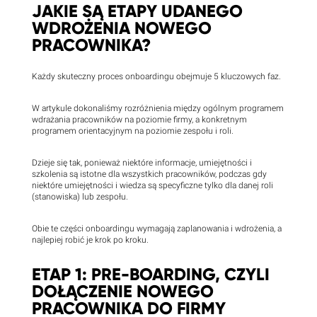
JAKIE SĄ ETAPY UDANEGO
WDROŻENIA NOWEGO
PRACOWNIKA?
Każdy skuteczny proces onboardingu obejmuje 5 kluczowych faz.
W artykule dokonaliśmy rozróżnienia między ogólnym programem
wdrażania pracowników na poziomie firmy, a konkretnym
programem orientacyjnym na poziomie zespołu i roli.
Dzieje się tak, ponieważ niektóre informacje, umiejętności i
szkolenia są istotne dla wszystkich pracowników, podczas gdy
niektóre umiejętności i wiedza są specyficzne tylko dla danej roli
(stanowiska) lub zespołu.
Obie te części onboardingu wymagają zaplanowania i wdrożenia, a
najlepiej robić je krok po kroku.
ETAP 1: PRE-BOARDING, CZYLI
DOŁĄCZENIE NOWEGO
PRACOWNIKA DO FIRMY