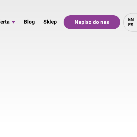
EN
erta
Blog
Sklep
Napisz do nas
ES